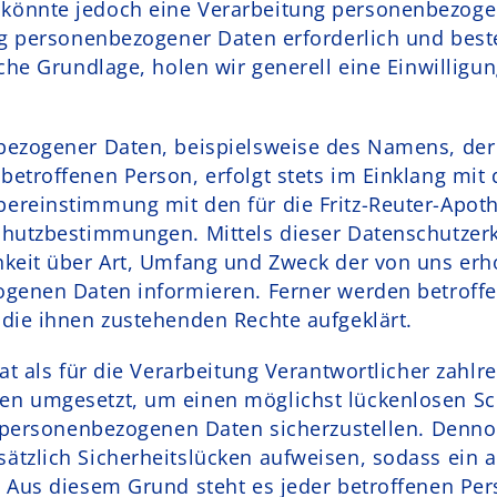
önnte jedoch eine Verarbeitung personenbezogen
ng personenbezogener Daten erforderlich und beste
che Grundlage, holen wir generell eine Einwilligu
ezogener Daten, beispielsweise des Namens, der 
etroffenen Person, erfolgt stets im Einklang mit 
ereinstimmung mit den für die Fritz-Reuter-Apot
chutzbestimmungen. Mittels dieser Datenschutzer
hkeit über Art, Umfang und Zweck der von uns er
genen Daten informieren. Ferner werden betroffe
die ihnen zustehenden Rechte aufgeklärt.
at als für die Verarbeitung Verantwortlicher zahlr
n umgesetzt, um einen möglichst lückenlosen Sch
n personenbezogenen Daten sicherzustellen. Denno
tzlich Sicherheitslücken aufweisen, sodass ein a
 Aus diesem Grund steht es jeder betroffenen Pe