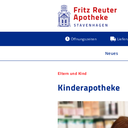
Zum
Inhalt
springen
Öffnungszeiten
Liefer
Neues
Eltern und Kind
Kinderapotheke