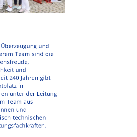
us Überzeugung und
erem Team sind die
bensfreude,
chkeit und
eit 240 Jahren gibt
tplatz in
ren unter der Leitung
rem Team aus
innen und
isch-technischen
tungsfachkräften.