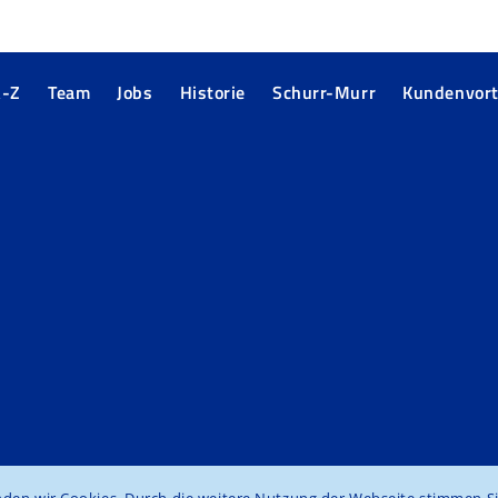
A-Z
Team
Jobs
Historie
Schurr-Murr
Kundenvort
nden wir Cookies. Durch die weitere Nutzung der Webseite stimmen S