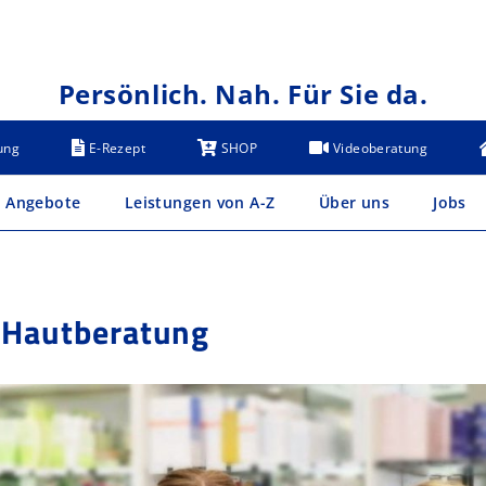
Persönlich. Nah. Für Sie da.
ung
E-Rezept
SHOP
Videoberatung
Angebote
Leistungen von A-Z
Über uns
Jobs
 Hautberatung